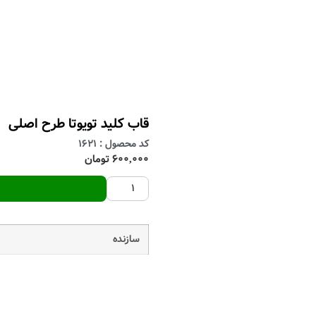
 خودرو
برند ها
قاب ریموت
کاور ریموت
خدمات و تعمیرات
قط
قاب کلید تویوتا طرح اصلی
کد محصول : 1621
600,000 تومان
سازنده