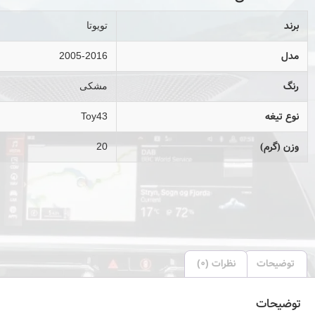
برند
تویوتا
مدل
2005-2016
رنگ
مشکی
نوع تیغه
Toy43
وزن (گرم)
20
توضیحات
نظرات (0)
توضیحات