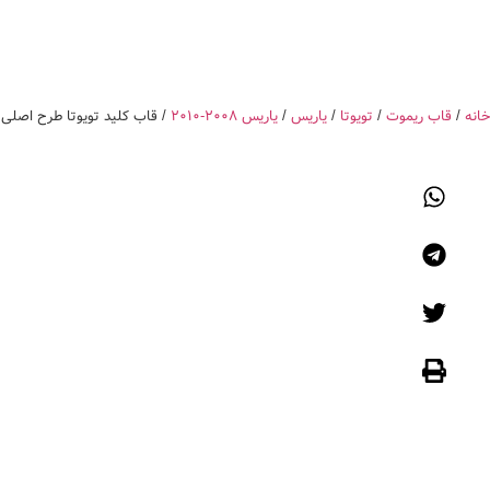
IRANKEYS
دسته بندی محصولات
ریموت
خانه
/
قاب ریموت
/
تویوتا
/
یاریس
/
یاریس 2008-2010
/ قاب کلید تویوتا طرح اصلی