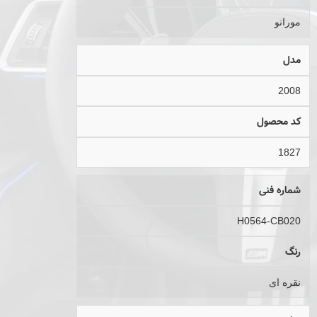
مورانو
مدل
2008
کد محصول
1827
شماره فنی
H0564-CB020
رنگ
نقره ای