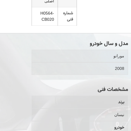
اصلی
شماره
H0564-
فنی
CB020
مدل و سال خودرو
مورانو
2008
مشخصات فنی
برند
نیسان
خودرو