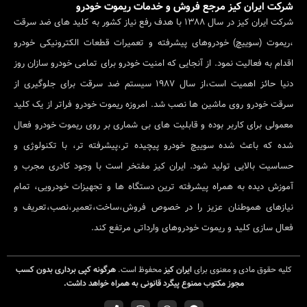
شرکت ایران کیز مرجع فروش و خدمات ریموت خودرو
شرکت ایران کیز در سال 1388 با هدف رفع نیاز کشور به کلید های ضد سرقت
،ریموت (سوییچ) خودروهای پیشرفته و تعمیرات قطعات الکترونیکی خودرو
اقدام به فعالیت نمود. از آنجایی که امنیت خودرو برای تمامی خودرو سازان روز
دنیا حائز اهمیت است،از سال 1987 سیستم ضد سرقت برای جلوگیری از
سرقت خودرو روی ماشین ها نصب شد. امروزه ریموت خودرو فراتر از یک کلید
معمولی برای کاربر بوده و قابلیت های بی شماری بر روی ریموت خودرو فعال
شده که باعث شده سوییچ خودرو پیچیده تر،پیشرفته تر، با تکنولوژی و
حساسیت بالایی تولید شود. ایران کیز مفتخر است با وجود کادری مجرب و
آموزش دیده به همراه پیشرفته ترین دستگاه ها و تجهیزات خودرویی، تمام
نیازهای هموطنان عزیز را در خصوص فروش،ساخت،تعمیر،نصب،تعریف و
فعال سازی کلید و ریموت خودروهای وارداتی مرتفع کند.
کلیه حقوق مادی و معنوی برای
ایران کیز
محفوظ است.
هرگونه کپی برداری بدون کسب
مجوز مکتوب ممنوع پیگرد قانونی به همراه خواهد داشت.