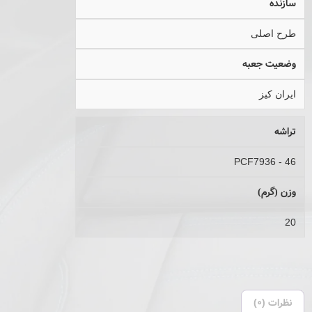
سازنده
طرح اصلی
وضعیت جعبه
ایران کیز
تراشه
46 - PCF7936
وزن (گرم)
20
نظرات (0)