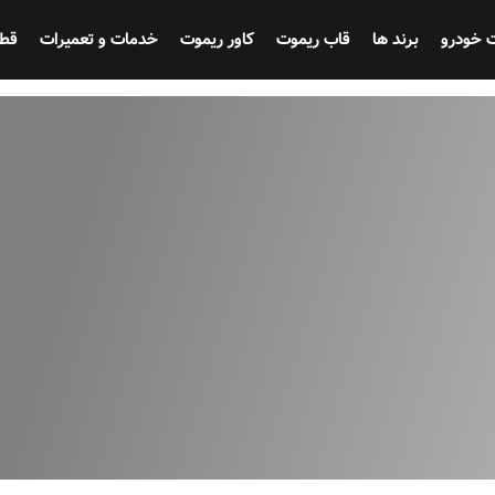
 خودرو
برند ها
قاب ریموت
کاور ریموت
خدمات و تعمیرات
قط